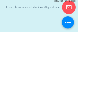
enviar un email
Email:
bambu.escoladedansa@gmail.com
Si vols
provar una classe sense cap compromís
,
truca'ns o escriu-nos i ens posarem en contacte amb
tu.