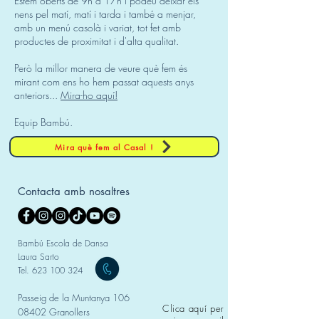
Estem oberts de 9h a 17h i podeu deixar els
nens pel matí, matí i tarda i també a menjar,
amb un menú casolà i variat, tot fet amb
productes de proximitat i d'alta qualitat.
Però la millor manera de veure què fem és
mirant com ens ho hem passat aquests anys
anteriors...
Mira-ho aquí!
Equip Bambú.
Mira què fem al Casal !
Contacta amb nosaltres
Bambú Escola de Dansa
Laura Sarto
Tel.
623 100 324
Passeig de la Muntanya 106
Clica aquí per
08402 Granollers