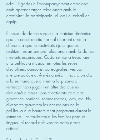
edat i lligades a l’acompanyament emocional,
amb aprenentatges relacionats amb la
creativitat, la participació, el joc i el treball en
equip.
El casal de dansa segueix la mateixa dinàmica
que un casal d'estiu normal i corrent amb la
diferència que les activitats i jocs que es
realitzen estan sempre relacionats amb la dansa
i les arts escèniques. Cada setmana treballarem
una pel·lícula musical en totes les seves
disciplines: cançons, coreografies, vestuari,
interpretació, etc. A més a més, hi haurà un dia
a la setmana que anirem a la piscina a
refrescar-nos i jugar i un altre dia que es
dedicarà a altres tipus d'activitats com ara:
gimcanes, sortides, roomescapes, jocs, etc. Els
divendres gravarem les actuacions de la
pel·lícula que haurem anat preparant durant la
setmana i les enviarem a les famílies perquè
tingueu el record dels vostres petits grans
artistes!