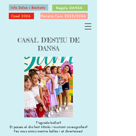
Info Salsa i Bachata
Regala DANSA
Casal 2026
Horaris Curs 2025/2026
CASAL D'ESTIU DE
DANSA
T'agrada ballar?
Et passes el dia fent tiktoks i muntant coreografies?
Fes nous amics mentre balles i et diverteixes!